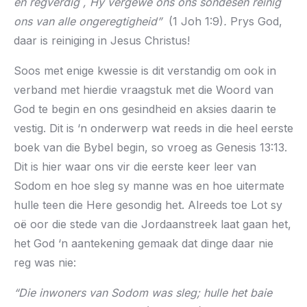
en regverdig , Hy vergewe ons ons sondesen reinig
ons van alle ongeregtigheid”
(1 Joh 1:9)
.
Prys God,
daar is reiniging in Jesus Christus!
Soos met enige kwessie is dit verstandig om ook in
verband met hierdie vraagstuk met die Woord van
God te begin en ons gesindheid en aksies daarin te
vestig. Dit is ‘n onderwerp wat reeds in die heel eerste
boek van die Bybel begin, so vroeg as Genesis 13:13.
Dit is hier waar ons vir die eerste keer leer van
Sodom en hoe sleg sy manne was en hoe uitermate
hulle teen die Here gesondig het. Alreeds toe Lot sy
oë oor die stede van die Jordaanstreek laat gaan het,
het God ‘n aantekening gemaak dat dinge daar nie
reg was nie:
“Die inwoners van Sodom was sleg; hulle het baie