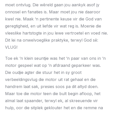
moet ontvlug. Die wêreld gaan jou aankyk asof jy
onnosel en fanaties is. Maar moet jou nie daaroor
kwel nie. Maak ‘n pertinente keuse vir die God van
geregtigheid, en uit liefde vir wat reg is. Moenie die
vleeslike hartstogte in jou lewe vertroetel en voed nie.
Dit lei na onwelvoeglike praktyke, terwyl God sê:
VLUG!
Toe ek ‘n klein seuntjie was het ‘n paar van ons in ‘n
motor gespeel wat op ‘n afdraand geparkeer was.
Die oudjie agter die stuur het in sy groot
verbeeldingsvlug die motor uit rat gehaal en die
handrem laat sak, presies soos pa dit altyd doen.
Maar toe die motor teen die bult begin afloop, het
almal laat spaander, terwyl ek, al skreeuende vir
hulp, oor die sitplek geklouter het en die remme na