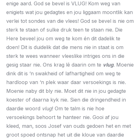
enige aard. God se bevel is VLUG! Kom weg van
enigiets wat jou gedagtes en jou liggaam moontlik kan
verlei tot sondes van die vlees! God se bevel is nie om
sterk te staan of sulke druk teen te staan nie. Die
Here beveel jou om weg te kom én dit dadelik te
doen! Dit is duidelik dat die mens nie in staat is om
sterk te wees wanneer vleeslike intriges ons in die
gesig staar nie. Ons krag lê daarin om te
vlug
. Moenie
dink dit is ‘n swakheid of lafhartigheid om weg te
hardloop van ‘n plek waar daar versoekings is nie.
Moenie naby dit bly nie. Moet dit nie in jou gedagte
koester of daarna kyk nie. Sien die dringendheid in
daardie woord
vlug
! Om te talm is nie hoe
versoekings behoort te hanteer nie. Gooi af jou
kleed, man, soos Josef van ouds gedoen het en met
groot spoed ontsnap het uit die kloue van daardie