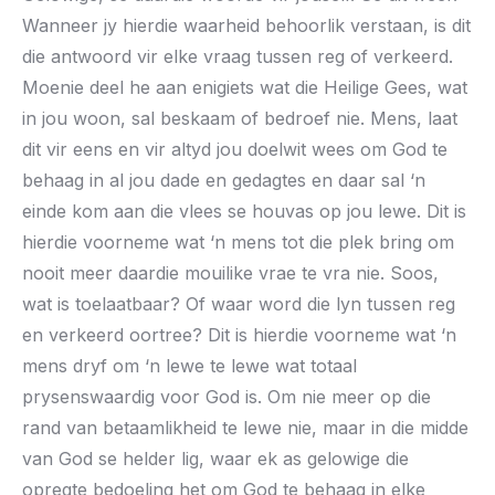
Wanneer jy hierdie waarheid behoorlik verstaan, is dit
die antwoord vir elke vraag tussen reg of verkeerd.
Moenie deel he aan enigiets wat die Heilige Gees, wat
in jou woon, sal beskaam of bedroef nie. Mens, laat
dit vir eens en vir altyd jou doelwit wees om God te
behaag in al jou dade en gedagtes en daar sal ‘n
einde kom aan die vlees se houvas op jou lewe. Dit is
hierdie voorneme wat ‘n mens tot die plek bring om
nooit meer daardie mouilike vrae te vra nie. Soos,
wat is toelaatbaar? Of waar word die lyn tussen reg
en verkeerd oortree? Dit is hierdie voorneme wat ‘n
mens dryf om ‘n lewe te lewe wat totaal
prysenswaardig voor God is. Om nie meer op die
rand van betaamlikheid te lewe nie, maar in die midde
van God se helder lig, waar ek as gelowige die
opregte bedoeling het om God te behaag in elke