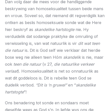
Dan volg daar die mees voor die handliggende
beskrywing van homoseksualiteit tussen beide mans
en vroue. Soveel so, dat niemand dit regverdiglik kan
ontken as beslis homoseksuele sonde wat die Here
hier beskryf as
skandelike hartstogte
nie. Hy
verduidelik dat sodanige praktyke die omruiling of
verwisseling is, van wat natuurlik is vir
dit wat teen
die natuur
is. Dit is God self wie verklaar dat hierdie
bose weg nie alleen teen Hóm
skandelik
is nie, maar
ook
teen die natuur
(v 27,
die natuurlike verkeer
verlaat
). Homoseksualiteit is net so onnatuurlik as
wat dit goddeloos is. Dit is rebellie teen God se
duidelik verbod.
“Dit is ‘n gruwel”
en “
skandelike
hartstogte
”!
Ons benadering tot sonde en sondaars moet
dieselfde wees as God s’n. In liefde wys ons die