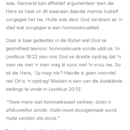
was. Niemand kan effektief argumenteer teen die
Here se haat vir dit waaraan daardie manne hulself
oorgegee het nie. Hulle was deur God verdoem as ‘n
stad wat oorgegee is aan homoseksualiteit.
Daar is baie gedeeltes in die Bybel wat God se
gesindheid teenoor homoseksuele sonde uitdruk. In
Levitikus 18:22 sien ons God se direkte opdrag dat ‘n
man nie met ‘n man mag lê soos met ‘n vrou nie. So
sê die Here,
“Jy mag nie”!
Hierdie is geen voorstel
nie! Dit is ‘n opdrag! Miskien is een van die duidelikste
stellings te vinde in Levitikus 20:13:
“Twee mans wat homoseksueel verkeer, doen n
afskuwelike sonde. Hulle moet doodgemaak word.
Hulle verdien die dood.”