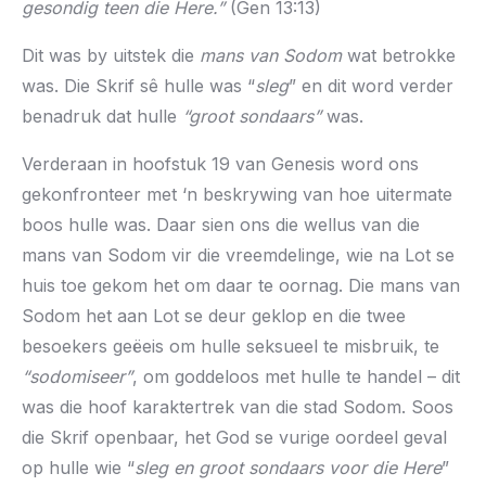
gesondig teen die Here.”
(Gen 13:13)
Dit was by uitstek die
mans van Sodom
wat betrokke
was. Die Skrif sê hulle was “
sleg
” en dit word verder
benadruk dat hulle
“groot sondaars”
was.
Verderaan in hoofstuk 19 van Genesis word ons
gekonfronteer met ‘n beskrywing van hoe uitermate
boos hulle was. Daar sien ons die wellus van die
mans van Sodom vir die vreemdelinge, wie na Lot se
huis toe gekom het om daar te oornag. Die mans van
Sodom het aan Lot se deur geklop en die twee
besoekers geëeis om hulle seksueel te misbruik, te
“sodomiseer”
, om goddeloos met hulle te handel – dit
was die hoof karaktertrek van die stad Sodom. Soos
die Skrif openbaar, het God se vurige oordeel geval
op hulle wie “
sleg en groot sondaars voor die Here
”