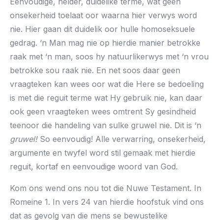
Eenvoudige, helder, duidelike terme, wat geen
onsekerheid toelaat oor waarna hier verwys word
nie. Hier gaan dit duidelik oor hulle homoseksuele
gedrag. ‘n Man mag nie op hierdie manier betrokke
raak met ‘n man, soos hy natuurlikerwys met ‘n vrou
betrokke sou raak nie. En net soos daar geen
vraagteken kan wees oor wat die Here se bedoeling
is met die reguit terme wat Hy gebruik nie, kan daar
ook geen vraagteken wees omtrent Sy gesindheid
teenoor die handeling van sulke gruwel nie. Dit is ‘n
gruwel!
So eenvoudig! Alle verwarring, onsekerheid,
argumente en twyfel word stil gemaak met hierdie
reguit, kortaf en eenvoudige woord van God.
Kom ons wend ons nou tot die Nuwe Testament. In
Romeine 1. In vers 24 van hierdie hoofstuk vind ons
dat as gevolg van die mens se bewustelike