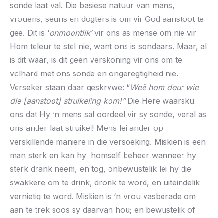
sonde laat val. Die basiese natuur van mans,
vrouens, seuns en dogters is om vir God aanstoot te
gee. Dit is ‘
onmoontlik’
vir ons as mense om nie vir
Hom teleur te stel nie, want ons is sondaars. Maar, al
is dit waar, is dit geen verskoning vir ons om te
volhard met ons sonde en ongeregtigheid nie.
Verseker staan daar geskrywe: “
Weë hom deur wie
die [aanstoot] struikeling kom!”
Die Here waarsku
ons dat Hy ‘n mens sal oordeel vir sy sonde, veral as
ons ander laat struikel! Mens lei ander op
verskillende maniere in die versoeking. Miskien is een
man sterk en kan hy homself beheer wanneer hy
sterk drank neem, en tog, onbewustelik lei hy die
swakkere om te drink, dronk te word, en uiteindelik
vernietig te word. Miskien is ‘n vrou vasberade om
aan te trek soos sy daarvan hou; en bewustelik of