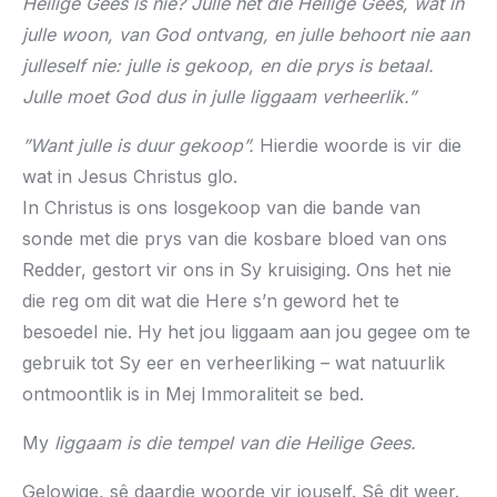
Heilige Gees is nie? Julle het die Heilige Gees, wat in
julle woon, van God ontvang, en julle behoort nie aan
julleself nie: julle is gekoop, en die prys is betaal.
Julle moet God dus in julle liggaam verheerlik.”
”Want julle is duur gekoop”.
Hierdie woorde is vir die
wat in Jesus Christus glo.
In Christus is ons losgekoop van die bande van
sonde met die prys van die kosbare bloed van ons
Redder, gestort vir ons in Sy kruisiging. Ons het nie
die reg om dit wat die Here s’n geword het te
besoedel nie. Hy het jou liggaam aan jou gegee om te
gebruik tot Sy eer en verheerliking – wat natuurlik
ontmoontlik is in Mej Immoraliteit se bed.
My
liggaam is die tempel van die Heilige Gees.
Gelowige, sê daardie woorde vir jouself. Sê dit weer.