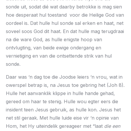
sonde uit, sodat dié wat daarby betrokke is mag sien
hoe desperaat hul toestand voor die Heilige God van
oordeel is. Dat hulle hul sonde sal erken en haat, net
soveel soos God dit haat. En dat hulle mag terugdraai
na die ware God, as hulle enigste hoop van
ontvlugting, van beide ewige ondergang en
vernietiging en van die ontsettende strik van hul
sonde.
Daar was ‘n dag toe die Joodse leiers ‘n vrou, wat in
owerspel betrap is, na Jesus toe gebring het (Joh 8).
Hulle het aanvanklik klippe in hulle hande gehad,
gereed om haar te stenig. Hulle wou egter eers die
insident teen Jesus gebruik, as hulle kon. Jesus het
net stil geraak. Met hulle luide eise vir ‘n opinie van
Hom, het Hy uiteindelik gereageer met “laat
die een