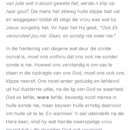
van julle wat n skoon gewete het, eerste n klip op
haar gooi
”. Die mans het stilweg hulle klippe laat val
en weggegaan totdat dit slegs die vrou was wat by
Jesus oorgebly het. Vir haar het Hy gesê, “
Ook Ek
veroordeel jou nie: Gaan, en sondig nie meer nie.
”
In die hantering van diegene wat deur die sonde
oorval is, moet ons onthou dat ons ook nie sonder
sonde is nie. Hoewel ons verstandig is om vas te
staan in die opdragte van ons God, moet ons ook ons
klippe neersit. Ons moet ander geduldig en liefdevol
uit hul duisternis uitlei, na die lig van God se waarheid.
God se liefde,
ware
liefde, bevestig nooit mense in
hulle sonde nie, maar beywer hulle ernstig daarvoor
om hulle uit te lei. En wanneer ‘n siel uiteindelik na die
Here keer, vind hy wat hierdie owerspelige vrou
gevind het – die genadige God wat vergewe!