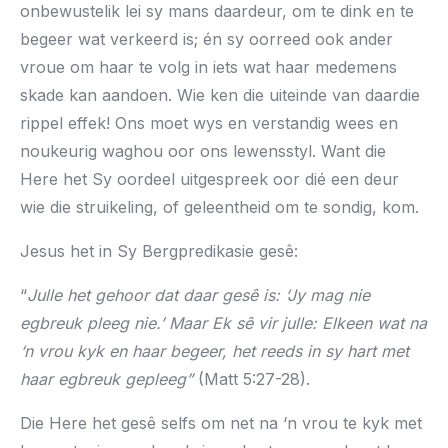
onbewustelik lei sy mans daardeur, om te dink en te
begeer wat verkeerd is; én sy oorreed ook ander
vroue om haar te volg in iets wat haar medemens
skade kan aandoen. Wie ken die uiteinde van daardie
rippel effek! Ons moet wys en verstandig wees en
noukeurig waghou oor ons lewensstyl. Want die
Here het Sy oordeel uitgespreek oor dié een deur
wie die struikeling, of geleentheid om te sondig, kom.
Jesus het in Sy Bergpredikasie gesê:
“
Julle het gehoor dat daar gesê is: ‘Jy mag nie
egbreuk pleeg nie.’ Maar Ek sê vir julle: Elkeen wat na
‘n vrou kyk en haar begeer, het reeds in sy hart met
haar egbreuk gepleeg”
(Matt 5:27-28).
Die Here het gesê selfs om net na ‘n vrou te kyk met