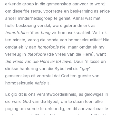
erkende groep in die gemeenskap aanvaar te word;
om dieselfde regte, voorregte en beskerming as enige
ander minderheidsgroep te geniet. Almal wat met
hulle beskouing verskil, word gebrandmerk as
homofobies
óf as
bang
vir homoseksualiteit. Wel, ek
ten minste, verag die sonde van homoseksualiteit! Nie
omdat ek ly aan
homofobia
nie, maar omdat ek my
verheug in
theofobia
(die vrees van die Here), want
die vrees van die Here lei tot lewe.
Deur ‘n losse en
slinkse hantering van die Bybel wil die “
gay
”
gemeenskap dit voorstel dat God ten gunste van
homoseksuele
liefde
is.
Ek glo dit is ons verantwoordelikheid, as gelowiges in
die ware God van die Bybel, om te staan teen elke
poging om sonde te ontsondig, en dit aanvaarbaar te