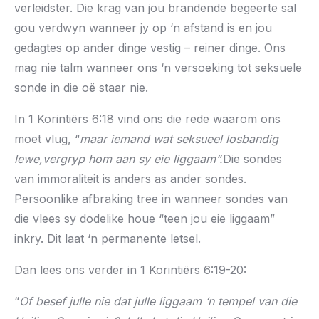
verleidster. Die krag van jou brandende begeerte sal
gou verdwyn wanneer jy op ‘n afstand is en jou
gedagtes op ander dinge vestig – reiner dinge. Ons
mag nie talm wanneer ons ‘n versoeking tot seksuele
sonde in die oë staar nie.
In 1 Korintiërs 6:18 vind ons die rede waarom ons
moet vlug, “
maar iemand wat seksueel losbandig
lewe,vergryp hom aan sy eie liggaam
”.
Die sondes
van immoraliteit is anders as ander sondes.
Persoonlike afbraking tree in wanneer sondes van
die vlees sy dodelike houe “teen jou eie liggaam”
inkry. Dit laat ‘n permanente letsel.
Dan lees ons verder in 1 Korintiërs 6:19-20:
“
Of besef julle nie dat julle liggaam ‘n tempel van die