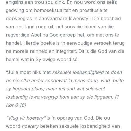
enigsins aan trou sou dink. En nou word ons selfs
gedwing om homoseksualiteit en prostitusie te
oorweeg as ‘n aanvaarbare lewenstyl. Die boosheid
van ons land roep uit, net soos die bloed van die
regverdige Abel na God geroep het, om met ons te
handel. Hierdie boekie is ‘n eenvoudige versoek terug
na morele reinheid en integriteit. Dit is die God van die
hemel wat in Sy ewige woord sê:
“Julle moet niks met
seksuele losbandigheid te doen
he nie.elke ander sondewat ‘n mens doen, vind buite
sy liggaam plaas; maar iemand wat seksueel
losbandig lewe,vergryp hom aan sy eie liggaam
. (1
Kor 6:18)
“Vlug vir hoerery”
is ‘n opdrag van God. Die ou
woord
hoerery
beteken seksuele losbandigheid van