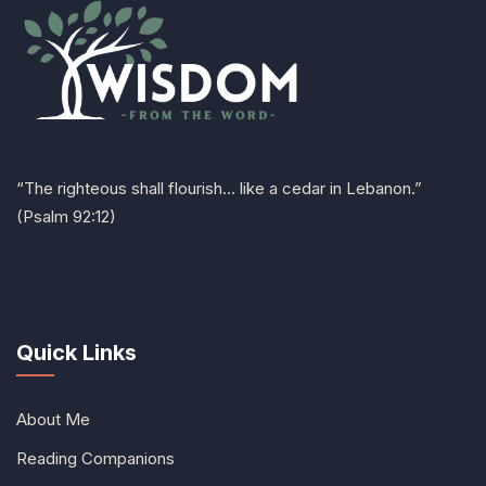
“The righteous shall flourish… like a cedar in Lebanon.”
(Psalm 92:12)
Quick Links
About Me
Reading Companions