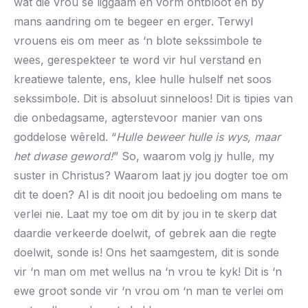
wat die vrou se liggaam en vorm ontbloot en by
mans aandring om te begeer en erger. Terwyl
vrouens eis om meer as ‘n blote sekssimbole te
wees, gerespekteer te word vir hul verstand en
kreatiewe talente, ens, klee hulle hulself net soos
sekssimbole. Dit is absoluut sinneloos! Dit is tipies van
die onbedagsame, agterstevoor manier van ons
goddelose wêreld. “
Hulle beweer hulle is wys, maar
het dwase geword!
” So, waarom volg jy hulle, my
suster in Christus? Waarom laat jy jou dogter toe om
dit te doen? Al is dit nooit jou bedoeling om mans te
verlei nie. Laat my toe om dit by jou in te skerp dat
daardie verkeerde doelwit, of gebrek aan die regte
doelwit, sonde is! Ons het saamgestem, dit is sonde
vir ‘n man om met wellus na ‘n vrou te kyk! Dit is ‘n
ewe groot sonde vir ‘n vrou om ‘n man te verlei om