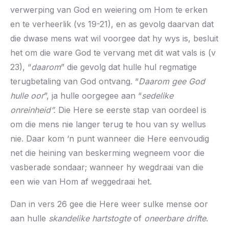
verwerping van God en weiering om Hom te erken
en te verheerlik (vs 19-21), en as gevolg daarvan dat
die dwase mens wat wil voorgee dat hy wys is, besluit
het om die ware God te vervang met dit wat vals is (v
23), “
daarom
” die gevolg dat hulle hul regmatige
terugbetaling van God ontvang. “
Daarom gee God
hulle oor
”, ja hulle oorgegee aan “
sedelike
onreinheid”.
Die Here se eerste stap van oordeel is
om die mens nie langer terug te hou van sy wellus
nie. Daar kom ‘n punt wanneer die Here eenvoudig
net die heining van beskerming wegneem voor die
vasberade sondaar; wanneer hy wegdraai van die
een wie van Hom af weggedraai het.
Dan in vers 26 gee die Here weer sulke mense oor
aan hulle
skandelike hartstogte
of
oneerbare drifte
.