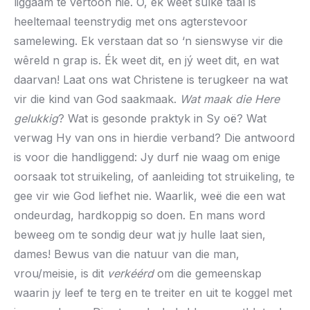
liggaam te vertoon nie. O, ek weet sulke taal is
heeltemaal teenstrydig met ons agterstevoor
samelewing. Ek verstaan dat so ‘n sienswyse vir die
wêreld n grap is. Ék weet dit, en jý weet dit, en wat
daarvan! Laat ons wat Christene is terugkeer na wat
vir die kind van God saakmaak.
Wat maak die Here
gelukkig
? Wat is gesonde praktyk in Sy oë? Wat
verwag Hy van ons in hierdie verband? Die antwoord
is voor die handliggend: Jy durf nie waag om enige
oorsaak tot struikeling, of aanleiding tot struikeling, te
gee vir wie God liefhet nie. Waarlik, weë die een wat
ondeurdag, hardkoppig so doen. En mans word
beweeg om te sondig deur wat jy hulle laat sien,
dames! Bewus van die natuur van die man,
vrou/meisie, is dit
verkéérd
om die gemeenskap
waarin jy leef te terg en te treiter en uit te koggel met