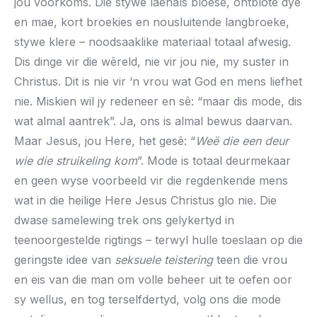
jou voorkoms. Die stywe laehals bloese, ontblote dye
en mae, kort broekies en nousluitende langbroeke,
stywe klere – noodsaaklike materiaal totaal afwesig.
Dis dinge vir die wêreld, nie vir jou nie, my suster in
Christus. Dit is nie vir ‘n vrou wat God en mens liefhet
nie. Miskien wil jy redeneer en sê: “maar dis mode, dis
wat almal aantrek”. Ja, ons is almal bewus daarvan.
Maar Jesus, jou Here, het gesê: “
Weë die een deur
wie die struikeling kom
”. Mode is totaal deurmekaar
en geen wyse voorbeeld vir die regdenkende mens
wat in die heilige Here Jesus Christus glo nie. Die
dwase samelewing trek ons gelykertyd in
teenoorgestelde rigtings – terwyl hulle toeslaan op die
geringste idee van
seksuele teistering
teen die vrou
en eis van die man om volle beheer uit te oefen oor
sy wellus, en tog terselfdertyd, volg ons die mode