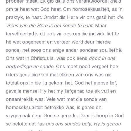
probeer maak. Ek glo dit is ons verantwoordelikheid
om te haat wat God haat. Om homoseksualiteit, as ‘n
praktyk, te haat. Omdat die Here vir ons gesê het
die
vrees van die Here is om sonde te haat.
Maar
terselfdertyd is dit ook vir ons om die individu lief te
hê wat opgeneem en verteer word deur hierdie
sonde, net soos ons enige ander sondaar sou liefhê.
Ons wat in Christus is, was ook eens
dood in ons
oortredinge en sonde.
Ons moet nooit vergeet hoe
uiters geduldig God met elkeen van ons was nie,
totdat ons in die lig gekom het. God het mense lief,
gevalle mense! Hy het my liefgehad toe ek vuil en
onaantreklik was. Vele wat met die sonde van
homoseksualiteit betrokke was, is gered en
vrygemaak deur God se genade. Daar is hoop in God
se belofte dat “
as ons ons sondes bely, Hy is getrou