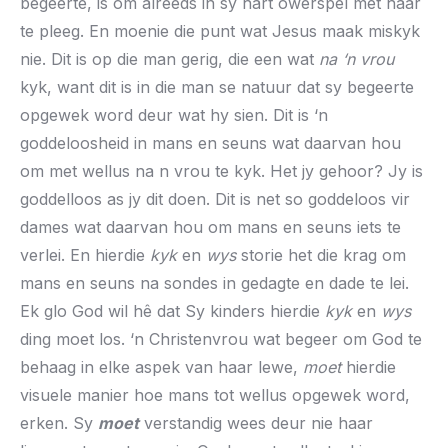
begeerte, is om alreeds in sy hart owerspel met haar
te pleeg. En moenie die punt wat Jesus maak miskyk
nie. Dit is op die man gerig, die een wat
na ‘n vrou
kyk, want dit is in die man se natuur dat sy begeerte
opgewek word deur wat hy sien. Dit is ‘n
goddeloosheid in mans en seuns wat daarvan hou
om met wellus na n vrou te kyk. Het jy gehoor? Jy is
goddelloos as jy dit doen. Dit is net so goddeloos vir
dames wat daarvan hou om mans en seuns iets te
verlei. En hierdie
kyk
en
wys
storie het die krag om
mans en seuns na sondes in gedagte en dade te lei.
Ek glo God wil hê dat Sy kinders hierdie
kyk
en
wys
ding moet los. ‘n Christenvrou wat begeer om God te
behaag in elke aspek van haar lewe,
moet
hierdie
visuele manier hoe mans tot wellus opgewek word,
erken. Sy
moet
verstandig wees deur nie haar