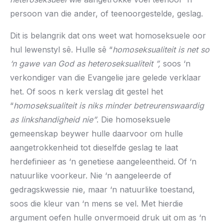
persoon van die ander, of teenoorgestelde, geslag.
Dit is belangrik dat ons weet wat homoseksuele oor
hul lewenstyl sê. Hulle sê “
homoseksualiteit is net so
‘n gawe van God as heteroseksualiteit ”,
soos ‘n
verkondiger van die Evangelie jare gelede verklaar
het. Of soos n kerk verslag dit gestel het
“
homoseksualiteit is niks minder betreurenswaardig
as linkshandigheid nie”
. Die homoseksuele
gemeenskap beywer hulle daarvoor om hulle
aangetrokkenheid tot dieselfde geslag te laat
herdefinieer as ‘n genetiese aangeleentheid. Of ‘n
natuurlike voorkeur. Nie ‘n aangeleerde of
gedragskwessie nie, maar ‘n natuurlike toestand,
soos die kleur van ‘n mens se vel. Met hierdie
argument oefen hulle onvermoeid druk uit om as ‘n